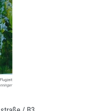
Flugzeit
nninger
straße / B3