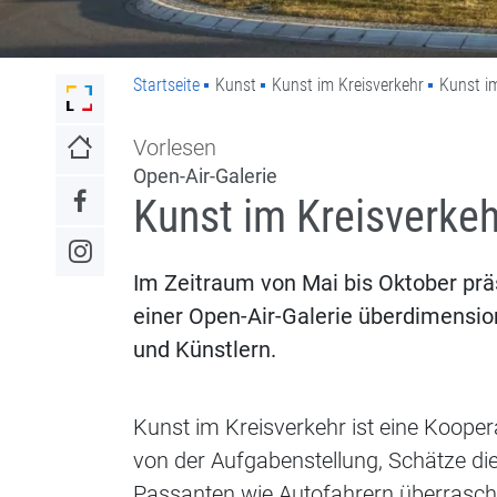
Startseite
Kunst
Kunst im Kreisverkehr
Kunst i
Link zur Startseite der Stadt Lahr
Vorlesen
Link zur Startseite
Open-Air-Galerie
Kunst im Kreisverkeh
Link zum Facebook-Auftritt
Link zum Instagram-Auftritt
Im Zeitraum von Mai bis Oktober präs
einer Open-Air-Galerie überdimensio
und Künstlern.
Kunst im Kreisverkehr ist eine Koop
von der Aufgabenstellung, Schätze dies
Passanten wie Autofahrern überrasch